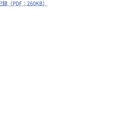
（PDF：260KB）