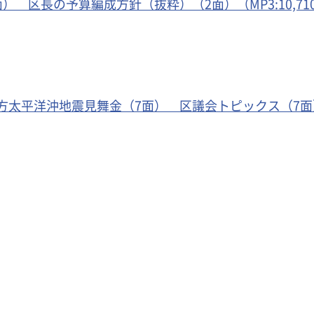
 区長の予算編成方針（抜粋）（2面）（MP3:10,710
方太平洋沖地震見舞金（7面） 区議会トピックス（7面