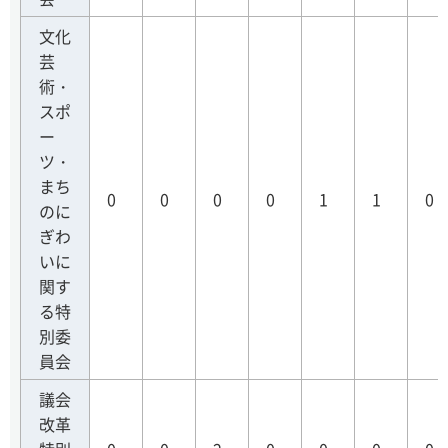
文化
芸
術・
スポ
ー
ツ・
まち
0
0
0
0
1
1
0
のに
ぎわ
いに
関す
る特
別委
員会
議会
改革