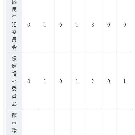
区
民
生
活
0
1
1
3
0
0
0
委
員
会
保
健
福
祉
0
1
0
1
2
0
1
委
員
会
都
市
環