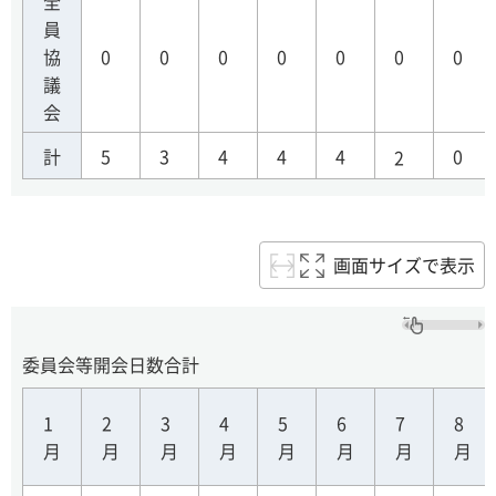
全
員
協
0
0
0
0
0
0
0
議
会
計
5
3
4
4
4
0
2
画面サイズで表示
委員会等開会日数合計
1
2
3
4
5
6
7
8
月
月
月
月
月
月
月
月