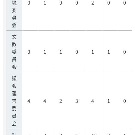
境
0
1
0
0
2
0
0
委
員
会
文
教
委
0
1
1
0
1
1
0
員
会
議
会
運
営
4
4
2
3
4
1
0
委
員
会