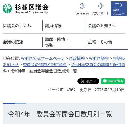
杉並区議会
検索・
Language
閲覧サポート
メニュー
区議会のしくみ
議員情報
会議のお知らせ
請願・陳情・
会議の記録
広報・その他
傍聴
現在位置:
杉並区公式ホームページ
>
区政情報
>
杉並区議会
>
会議の
お知らせ
>
委員会の議題と配付資料
>
令和4年委員会の議題と配付資
料
> 令和4年 委員会等開会日数月別一覧
ページID : 4962
更新日 : 2025年12月19日
令和4年 委員会等開会日数月別一覧