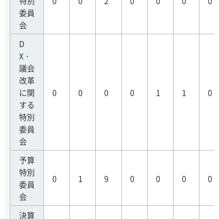
特別
0
0
2
0
0
0
0
委員
会
D
X・
議会
改革
に関
0
0
0
0
1
1
0
する
特別
委員
会
予算
特別
0
1
9
0
0
0
0
委員
会
決算