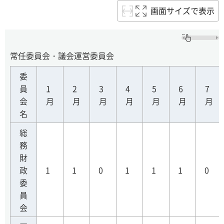
画面サイズで表示
常任委員会・議会運営委員会
委
員
1
2
3
4
5
6
7
会
月
月
月
月
月
月
月
名
総
務
財
政
1
1
0
1
1
1
0
委
員
会