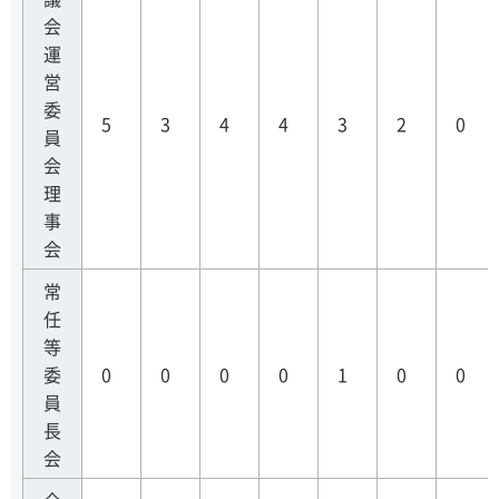
会
運
営
委
5
3
4
4
3
2
0
員
会
理
事
会
常
任
等
委
0
0
0
0
1
0
0
員
長
会