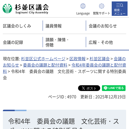
杉並区議会
検索・
Language
閲覧サポート
メニュー
区議会のしくみ
議員情報
会議のお知らせ
請願・陳情・
会議の記録
広報・その他
傍聴
現在位置:
杉並区公式ホームページ
>
区政情報
>
杉並区議会
>
会議の
お知らせ
>
委員会の議題と配付資料
>
令和4年委員会の議題と配付資
料
> 令和4年 委員会の議題 文化芸術・スポーツに関する特別委員
会
ページID : 4970
更新日 : 2025年12月19日
令和4年 委員会の議題 文化芸術・ス