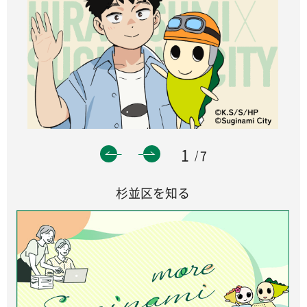
1
7
杉並区を知る