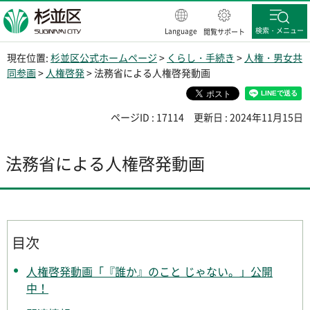
杉並区
検索・メニュー
Language
閲覧サポート
現在位置:
杉並区公式ホームページ
>
くらし・手続き
>
人権・男女共
同参画
>
人権啓発
> 法務省による人権啓発動画
ページID : 17114
更新日 : 2024年11月15日
法務省による人権啓発動画
目次
人権啓発動画「『誰か』のこと じゃない。」公開
中！