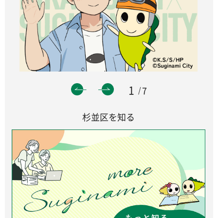
1
7
杉並区を知る