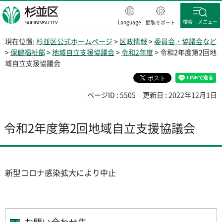
杉並区
検索・メニュー
Language
閲覧サポート
現在位置:
杉並区公式ホームページ
>
区政情報
>
委員会・協議会など
>
保健福祉部
>
地域自立支援協議会
>
令和2年度
> 令和2年度第2回地
域自立支援協議会
ページID : 5505
更新日 : 2022年12月1日
令和2年度第2回地域自立支援協議会
新型コロナ感染拡大により中止