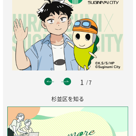
1
7
杉並区を知る