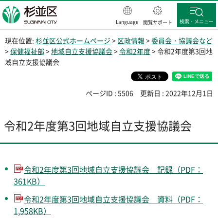
杉並区
検索・メニュー
Language
閲覧サポート
現在位置:
杉並区公式ホームページ
>
区政情報
>
委員会・協議会など
>
保健福祉部
>
地域自立支援協議会
>
令和2年度
> 令和2年度第3回地
域自立支援協議会
ページID : 5506
更新日 : 2022年12月1日
令和2年度第3回地域自立支援協議会
令和2年度第3回地域自立支援協議会 記録（PDF：
361KB）
令和2年度第3回地域自立支援協議会 資料（PDF：
1,958KB）