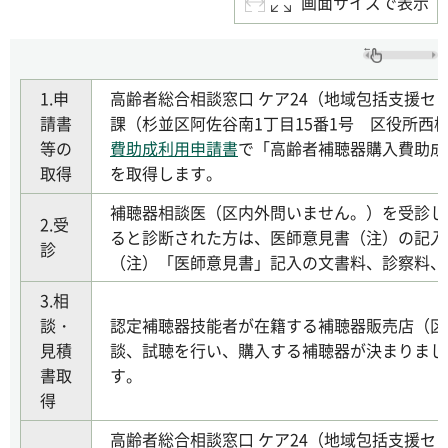
画面サイズで表示
1.申
高齢者総合相談窓口 ケア24（地域包括支援セ
請書
課（杉並区阿佐谷南1丁目15番1号 区役所西
等の
費助成利用申請書
で「高齢者補聴器購入費助成
取得
を取得します。
補聴器相談医（区内外問いません。）を受診し
2.受
ると診断された方は、医師意見書（注）の記入
診
（注）「医師意見書」記入の文書料、診察料、
3.相
談・
認定補聴器技能者が在籍する補聴器販売店（区
見積
談、試聴を行い、購入する補聴器が決まりまし
書取
す。
得
高齢者総合相談窓口 ケア24（地域包括支援セ