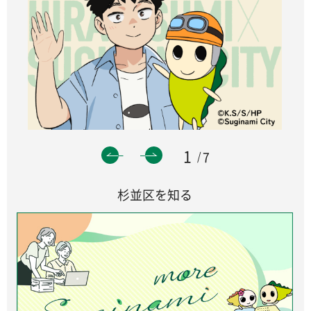
1
7
杉並区を知る