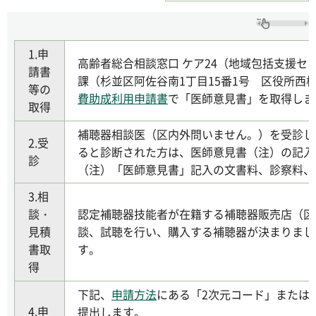
1.申
高齢者総合相談窓口 ケア24（地域包括支援セ
請書
課（杉並区阿佐谷南1丁目15番1号 区役所西
等の
費助成利用申請書
で「医師意見書」を取得しま
取得
補聴器相談医（区内外問いません。）を受診し
2.受
ると診断された方は、医師意見書（注）の記入
診
（注）「医師意見書」記入の文書料、診察料、
3.相
談・
認定補聴器技能者が在籍する補聴器販売店（区
見積
談、試聴を行い、購入する補聴器が決まりまし
書取
す。
得
下記、
申請方法
にある「2次元コード」または
4.申
提出します。