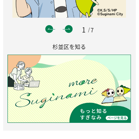
1
7
杉並区を知る