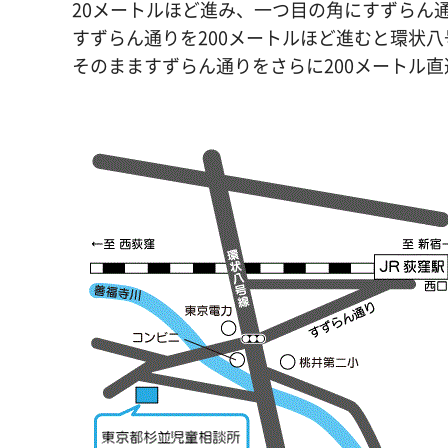
20メートルほど進み、一つ目の角にすずらん
すずらん通りを200メートルほど進むと環状
そのまますずらん通りをさらに200メートル