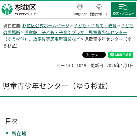
杉並区
検索・メニュー
Language
閲覧サポート
現在位置:
杉並区公式ホームページ
>
子ども・子育て・教育
>
子ども
の居場所
>
児童館、子ども・子育てプラザ、児童青少年センター
（ゆう杉並）、放課後等居場所事業など
> 児童青少年センター（ゆ
う杉並）
ページID : 1048
更新日 : 2026年4月1日
児童青少年センター（ゆう杉並）
目次
所在地