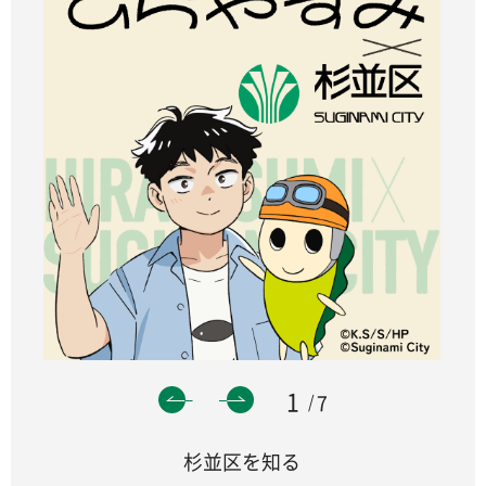
1
7
杉並区を知る