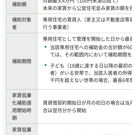
月額最大4万円（100円未満切捨て）
補助額
本来の家賃から公営住宅並み家賃の額を控
補助対象
専用住宅の賃貸人（家主又は不動産店等賃
者
行う事業者）
専用住宅として管理を開始した日から最長
当該専用住宅への補助金の合計額が60
ては、その範囲内において補助期間を
補助期間
子ども（18歳に達する日以降の最初の3
者）がいる世帯で、当該入居者の所得が1
千円を超えない世帯の場合、最長6年間
家賃低廉
化補助適
賃貸借契約開始日が月の初日の場合は当月
用開始時
合は翌月分から開始
期
家賃低廉