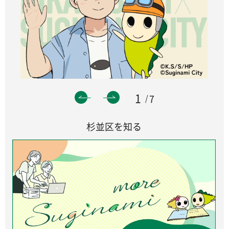
1
7
杉並区を知る