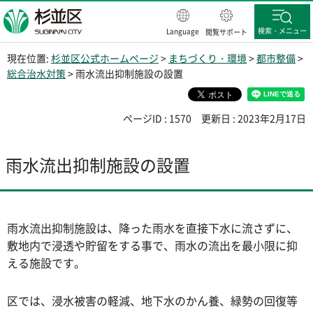
杉並区
検索・メニュー
Language
閲覧サポート
現在位置:
杉並区公式ホームページ
>
まちづくり・環境
>
都市整備
>
総合治水対策
> 雨水流出抑制施設の設置
ページID : 1570
更新日 : 2023年2月17日
雨水流出抑制施設の設置
雨水流出抑制施設は、降った雨水を直接下水に流さずに、
敷地内で浸透や貯留をする事で、雨水の流出を最小限に抑
える施設です。
区では、浸水被害の軽減、地下水のかん養、緑勢の回復等