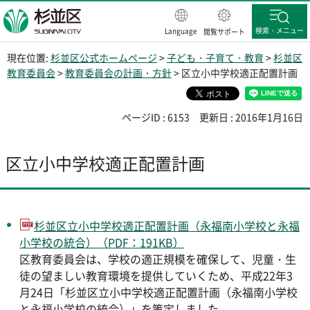
杉並区
検索・メニュー
Language
閲覧サポート
現在位置:
杉並区公式ホームページ
>
子ども・子育て・教育
>
杉並区
教育委員会
>
教育委員会の計画・方針
> 区立小中学校適正配置計画
ページID : 6153
更新日 : 2016年1月16日
区立小中学校適正配置計画
杉並区立小中学校適正配置計画（永福南小学校と永福
小学校の統合）（PDF：191KB）
区教育委員会は、学校の適正規模を確保して、児童・生
徒の望ましい教育環境を提供していくため、平成22年3
月24日「杉並区立小中学校適正配置計画（永福南小学校
と永福小学校の統合）」を策定しました。