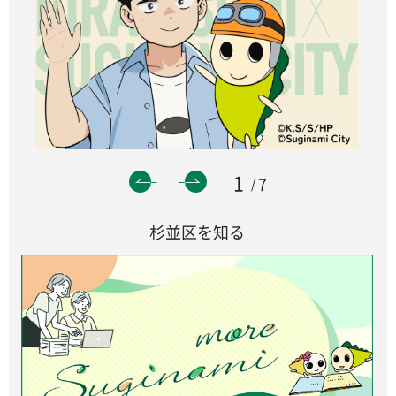
1
7
杉並区を知る