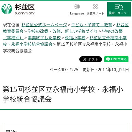
杉並区
検索・メニュー
Language
閲覧サポート
現在位置:
杉並区公式ホームページ
>
子ども・子育て・教育
>
杉並区
教育委員会
>
学校の改築・改修、新しい学校づくり
>
学校の改築
（学校別）
>
事業終了した学校
>
永福小学校
>
杉並区立永福南小学
校・永福小学校統合協議会
> 第15回杉並区立永福南小学校・永福小
学校統合協議会
ページID : 7225
更新日 : 2017年10月24日
第15回杉並区立永福南小学校・永福小
学校統合協議会