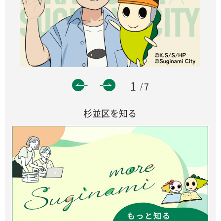
1
7
杉並区を知る