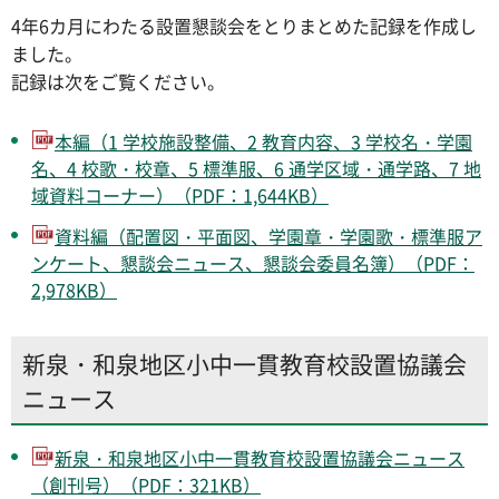
4年6カ月にわたる設置懇談会をとりまとめた記録を作成し
ました。
記録は次をご覧ください。
本編（1 学校施設整備、2 教育内容、3 学校名・学園
名、4 校歌・校章、5 標準服、6 通学区域・通学路、7 地
域資料コーナー）（PDF：1,644KB）
資料編（配置図・平面図、学園章・学園歌・標準服ア
ンケート、懇談会ニュース、懇談会委員名簿）（PDF：
2,978KB）
新泉・和泉地区小中一貫教育校設置協議会
ニュース
新泉・和泉地区小中一貫教育校設置協議会ニュース
（創刊号）（PDF：321KB）