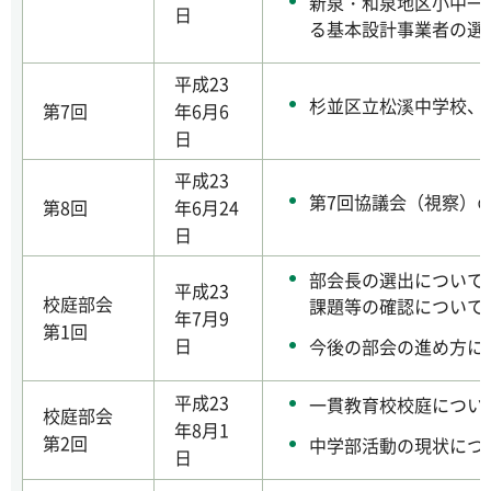
新泉・和泉地区小中一
日
る基本設計事業者の選
平成23
杉並区立松溪中学校、
第7回
年6月6
日
平成23
第7回協議会（視察）
第8回
年6月24
日
部会長の選出について
平成23
校庭部会
課題等の確認について
年7月9
第1回
日
今後の部会の進め方に
平成23
一貫教育校校庭につい
校庭部会
年8月1
第2回
中学部活動の現状につ
日