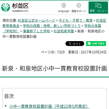
杉並区
検索・メニュー
Language
閲覧サポート
現在位置:
杉並区公式ホームページ
>
子ども・子育て・教育
>
杉並区
教育委員会
>
学校の改築・改修、新しい学校づくり
>
学校の改築
（学校別）
>
事業終了した学校
>
杉並和泉学園
> 新泉・和泉地区小
中一貫教育校設置計画
ページID : 7329
更新日 : 2017年10月24日
新泉・和泉地区小中一貫教育校設置計画
目次
小中一貫教育校設置計画（平成22年5月策定）