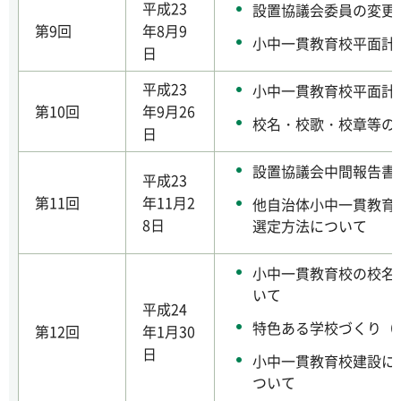
平成23
設置協議会委員の変更
第9回
年8月9
小中一貫教育校平面計
日
平成23
小中一貫教育校平面計
第10回
年9月26
校名・校歌・校章等の
日
設置協議会中間報告書
平成23
第11回
年11月2
他自治体小中一貫教育
8日
選定方法について
小中一貫教育校の校名
いて
平成24
特色ある学校づくり（
第12回
年1月30
日
小中一貫教育校建設に
ついて