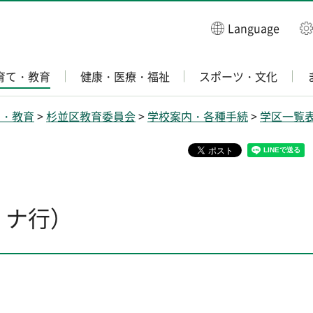
Language
育て・教育
健康・医療・福祉
スポーツ・文化
て・教育
>
杉並区教育委員会
>
学校案内・各種手続
>
学区一覧
 ナ行）