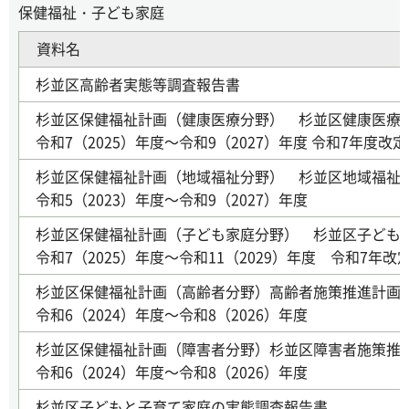
保健福祉・子ども家庭
資料名
杉並区高齢者実態等調査報告書
杉並区保健福祉計画（健康医療分野） 杉並区健康医療
令和7（2025）年度～令和9（2027）年度 令和7年度改定
杉並区保健福祉計画（地域福祉分野） 杉並区地域福祉
令和5（2023）年度～令和9（2027）年度
杉並区保健福祉計画（子ども家庭分野） 杉並区子ども
令和7（2025）年度～令和11（2029）年度 令和7年改
杉並区保健福祉計画（高齢者分野）高齢者施策推進計画
令和6（2024）年度～令和8（2026）年度
杉並区保健福祉計画（障害者分野）杉並区障害者施策推
令和6（2024）年度～令和8（2026）年度
杉並区子どもと子育て家庭の実態調査報告書