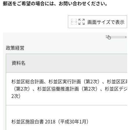
郵送をご希望の場合には、お問い合わせください。
画面サイズで表示
政策経営
資料名
杉並区総合計画、杉並区実行計画（第2次）、杉並区区
（第2次）、杉並区協働推進計画（第2次）、杉並区デジ
2次）
杉並区施設白書 2018（平成30年1月）