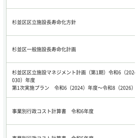
杉並区区立施設長寿命化方針
杉並区一般施設長寿命化計画
杉並区区立施設マネジメント計画（第1期）令和6（2024
030）年度
第1次実施プラン 令和6（2024）年度～令和8（2026）
事業別行政コスト計算書 令和6年度
事業別行政コスト計算書 令和5年度