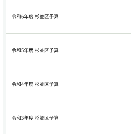
令和6年度 杉並区予算
令和5年度 杉並区予算
令和4年度 杉並区予算
令和3年度 杉並区予算