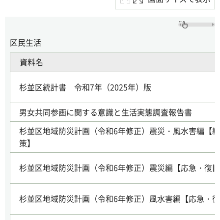
区民生活
資料名
杉並区統計書 令和7年（2025年）版
男女共同参画に関する意識と生活実態調査報告書
杉並区地域防災計画（令和6年修正）震災・風水害編【
策】
杉並区地域防災計画（令和6年修正）震災編【応急・復
杉並区地域防災計画（令和6年修正）風水害編【応急・