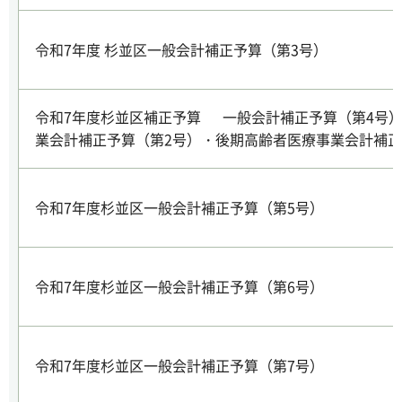
令和7年度 杉並区一般会計補正予算（第3号）
令和7年度杉並区補正予算 一般会計補正予算（第4号
業会計補正予算（第2号）・後期高齢者医療事業会計補正
令和7年度杉並区一般会計補正予算（第5号）
令和7年度杉並区一般会計補正予算（第6号）
令和7年度杉並区一般会計補正予算（第7号）