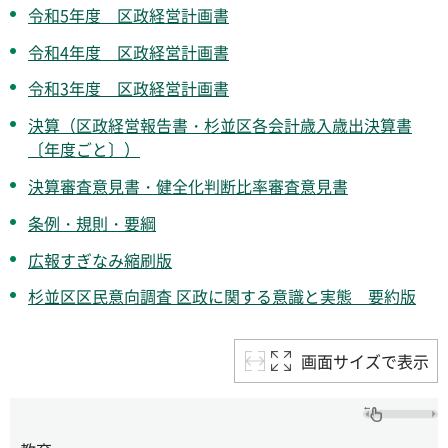
令和5年度 区政経営計画書
令和4年度 区政経営計画書
令和3年度 区政経営計画書
決算（区政経営報告書・杉並区各会計歳入歳出決算書
〔年度ごと〕）
決算審査意見書・健全化判断比率審査意見書
条例・規則・要綱
広報すぎなみ縮刷版
杉並区区民意向調査 区政に関する意識と実態 要約版
画面サイズで表示