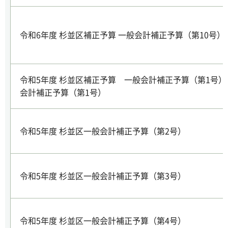
令和6年度 杉並区補正予算 一般会計補正予算（第10号）
令和5年度 杉並区補正予算 一般会計補正予算（第1号
会計補正予算（第1号）
令和5年度 杉並区一般会計補正予算（第2号）
令和5年度 杉並区一般会計補正予算（第3号）
令和5年度 杉並区一般会計補正予算（第4号）