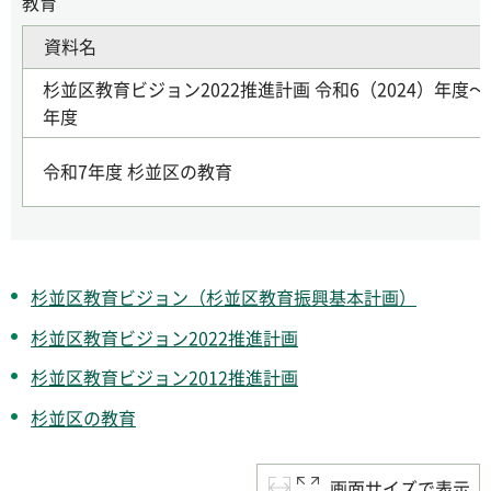
教育
資料名
杉並区教育ビジョン2022推進計画 令和6（2024）年度～令
年度
令和7年度 杉並区の教育
杉並区教育ビジョン（杉並区教育振興基本計画）
杉並区教育ビジョン2022推進計画
杉並区教育ビジョン2012推進計画
杉並区の教育
画面サイズで表示