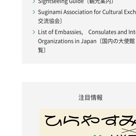
Sightseeing Guide〔観光案内〕
Suginami Association for Cultura
交流協会〕
List of Embassies, Consulates and Int
Organizations in Japan〔国
覧〕
注目情報