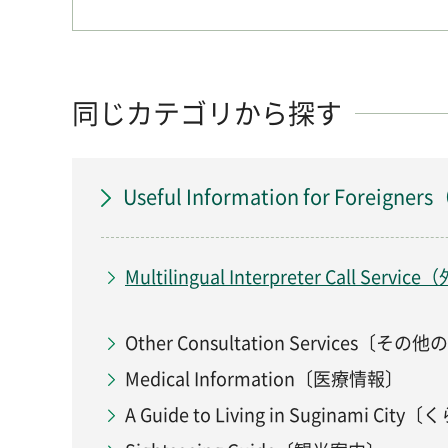
同じカテゴリから探す
Useful Information for For
Multilingual Interpreter Call S
Other Consultation Services〔
Medical Information〔医療情報〕
A Guide to Living in Suginami C