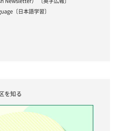
lish Newsletter） 〔英字広報〕
 Language〔日本語学習〕
区を知る