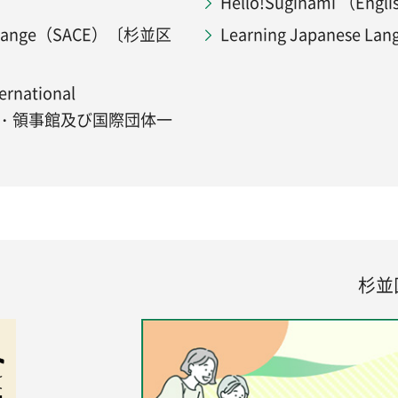
Hello!Suginami （Eng
l Exchange（SACE）〔杉並区
Learning Japanese
ernational
内の大使館・領事館及び国際団体一
杉並