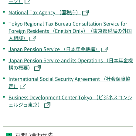
ーク）
National Tax Agency （国税庁）
Tokyo Regional Tax Bureau Consultation Service for
Foreign Residents （English Only）（東京都税局の外国
人相談）
Japan Pension Service （日本年金機構）
Japan Pension Service and its Operations （日本年金機
構の概要）
International Social Security Agreement （社会保障協
定）
Business Development Center Tokyo （ビジネスコンシ
ェルジュ東京）
お問い合わせ先