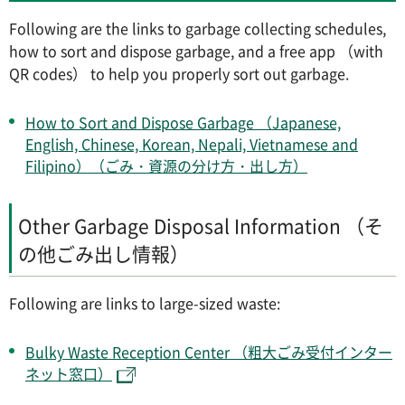
Following are the links to garbage collecting schedules,
how to sort and dispose garbage, and a free app （with
QR codes） to help you properly sort out garbage.
How to Sort and Dispose Garbage （Japanese,
English, Chinese, Korean, Nepali, Vietnamese and
Filipino）（ごみ・資源の分け方・出し方）
Other Garbage Disposal Information （そ
の他ごみ出し情報）
Following are links to large-sized waste:
Bulky Waste Reception Center （粗大ごみ受付インター
ネット窓口）