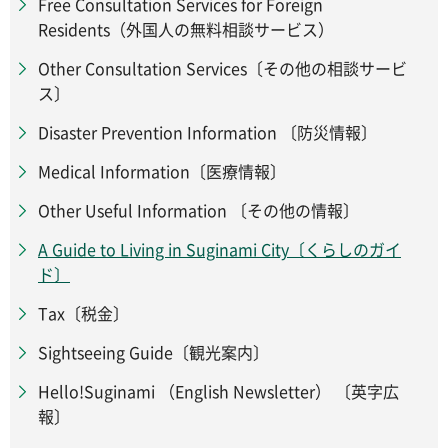
Free Consultation Services for Foreign
Residents（外国人の無料相談サービス）
Other Consultation Services〔その他の相談サービ
ス〕
Disaster Prevention Information 〔防災情報〕
Medical Information〔医療情報〕
Other Useful Information 〔その他の情報〕
A Guide to Living in Suginami City〔くらしのガイ
ド〕
Tax〔税金〕
Sightseeing Guide〔観光案内〕
Hello!Suginami （English Newsletter） 〔英字広
報〕