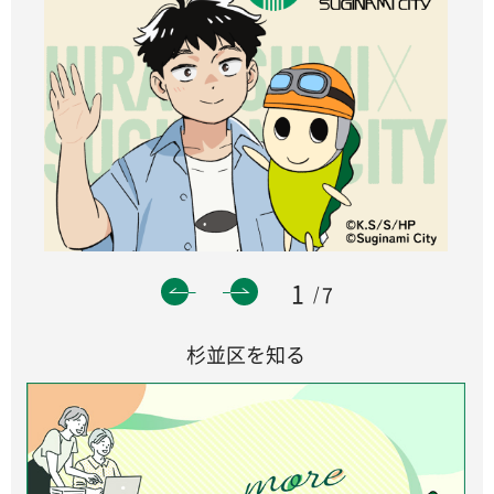
1
7
杉並区を知る