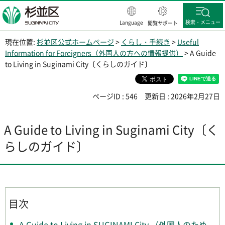
杉並区
検索・メニュー
Language
閲覧サポート
現在位置:
杉並区公式ホームページ
>
くらし・手続き
>
Useful
Information for Foreigners（外国人の方への情報提供）
> A Guide
to Living in Suginami City〔くらしのガイド〕
ページID : 546
更新日 : 2026年2月27日
A Guide to Living in Suginami City〔く
らしのガイド〕
目次
A Guide to Living in SUGINAMI City （外国人のため