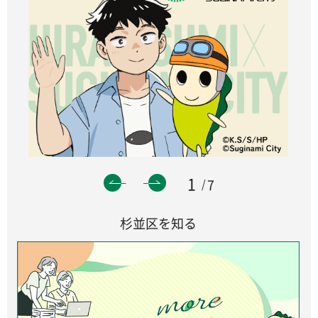
1
7
杉並区を知る