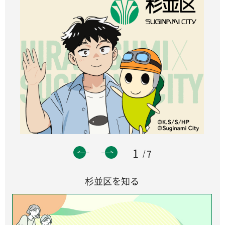
1
7
杉並区を知る