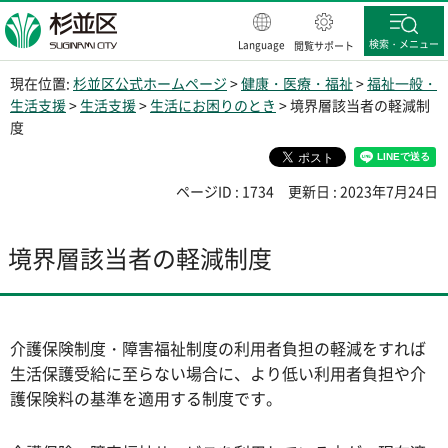
杉並区
検索・メニュー
Language
閲覧サポート
現在位置:
杉並区公式ホームページ
>
健康・医療・福祉
>
福祉一般・
生活支援
>
生活支援
>
生活にお困りのとき
> 境界層該当者の軽減制
度
ページID : 1734
更新日 : 2023年7月24日
境界層該当者の軽減制度
介護保険制度・障害福祉制度の利用者負担の軽減をすれば
生活保護受給に至らない場合に、より低い利用者負担や介
護保険料の基準を適用する制度です。