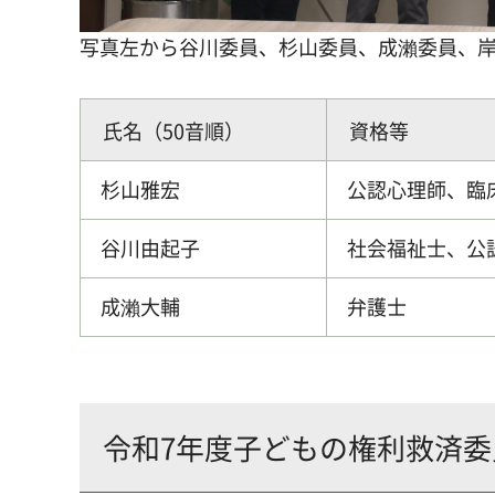
写真左から谷川委員、杉山委員、成瀨委員、岸
氏名（50音順）
資格等
杉山雅宏
公認心理師、臨
谷川由起子
社会福祉士、公
成瀨大輔
弁護士
令和7年度子どもの権利救済