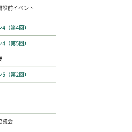
開設前イベント
4（第4回）
4（第5回）
業
5（第2回）
協議会