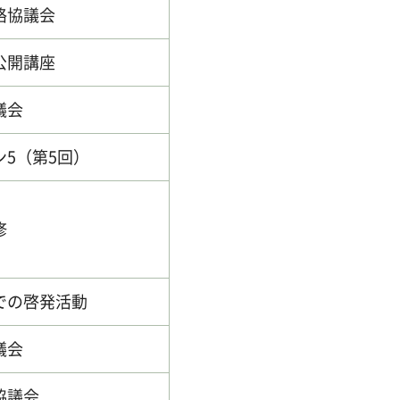
絡協議会
公開講座
議会
5（第5回）
修
での啓発活動
議会
協議会