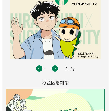
1
7
杉並区を知る