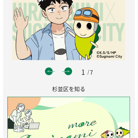
1
7
杉並区を知る