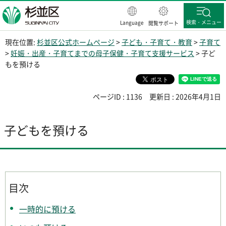
杉並区
検索・メニュー
Language
閲覧サポート
現在位置:
杉並区公式ホームページ
>
子ども・子育て・教育
>
子育て
>
妊娠・出産・子育てまでの母子保健・子育て支援サービス
> 子ど
もを預ける
ページID : 1136
更新日 : 2026年4月1日
子どもを預ける
目次
一時的に預ける