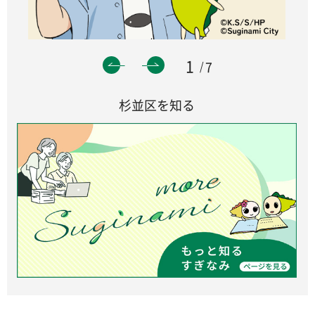
1
7
杉並区を知る