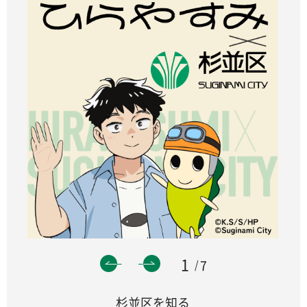
1
7
杉並区を知る