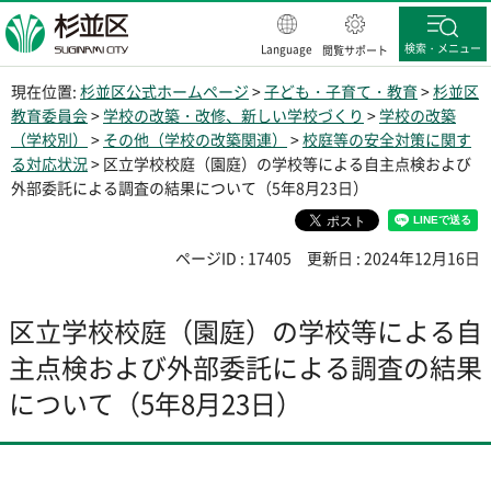
杉並区
検索・メニュー
Language
閲覧サポート
現在位置:
杉並区公式ホームページ
>
子ども・子育て・教育
>
杉並区
教育委員会
>
学校の改築・改修、新しい学校づくり
>
学校の改築
（学校別）
>
その他（学校の改築関連）
>
校庭等の安全対策に関す
る対応状況
> 区立学校校庭（園庭）の学校等による自主点検および
外部委託による調査の結果について（5年8月23日）
ページID : 17405
更新日 : 2024年12月16日
区立学校校庭（園庭）の学校等による自
主点検および外部委託による調査の結果
について（5年8月23日）