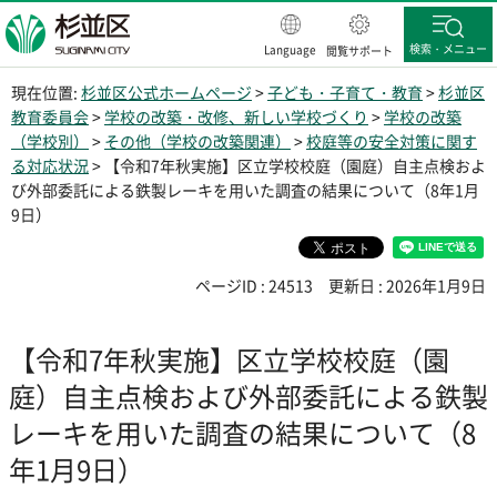
杉並区
検索・メニュー
Language
閲覧サポート
現在位置:
杉並区公式ホームページ
>
子ども・子育て・教育
>
杉並区
教育委員会
>
学校の改築・改修、新しい学校づくり
>
学校の改築
（学校別）
>
その他（学校の改築関連）
>
校庭等の安全対策に関す
る対応状況
> 【令和7年秋実施】区立学校校庭（園庭）自主点検およ
び外部委託による鉄製レーキを用いた調査の結果について（8年1月
9日）
ページID : 24513
更新日 : 2026年1月9日
【令和7年秋実施】区立学校校庭（園
庭）自主点検および外部委託による鉄製
レーキを用いた調査の結果について（8
年1月9日）