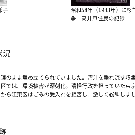
様子
昭和58年（1983年）
争 高井戸住民の記録』
状況
処理のまま埋め立てられていました。汚汁を垂れ流す収
東区では、環境被害が深刻化。清掃行政を担っていた東
とから江東区はごみの受入れを拒否し、激しく紛糾しま
。
跡