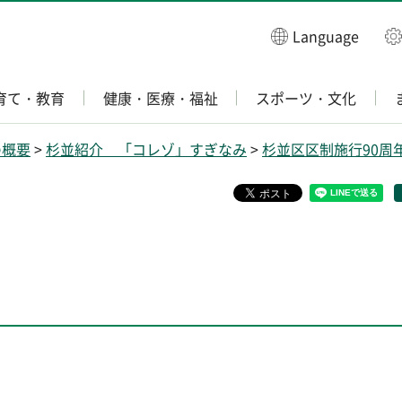
Language
育て・教育
健康・医療・福祉
スポーツ・文化
の概要
>
杉並紹介 「コレゾ」すぎなみ
>
杉並区区制施行90周