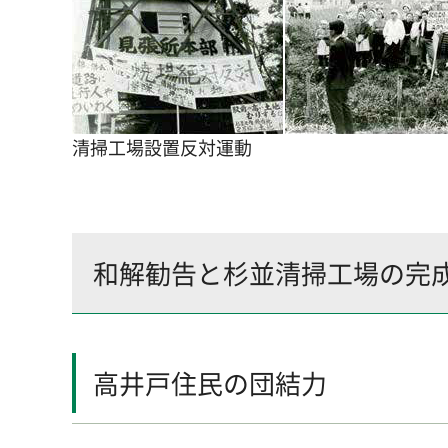
清掃工場設置反対運動
和解勧告と杉並清掃工場の完
高井戸住民の団結力