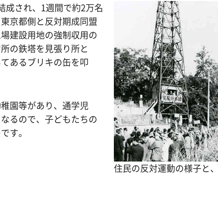
結成され、1週間で約2万名
。東京都側と反対期成同盟
工場建設用地の強制収用の
習所の鉄塔を見張り所と
いてあるブリキの缶を叩
幼稚園等があり、通学児
になるので、子どもたちの
のです。
住民の反対運動の様子と