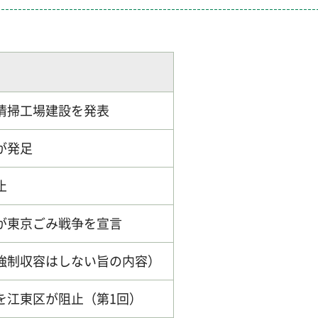
清掃工場建設を発表
が発足
止
が東京ごみ戦争を宣言
強制収容はしない旨の内容）
を江東区が阻止（第1回）