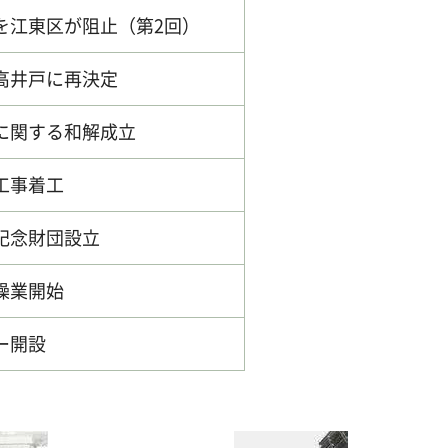
を江東区が阻止（第2回）
高井戸に再決定
に関する和解成立
工事着工
記念財団設立
操業開始
ー開設