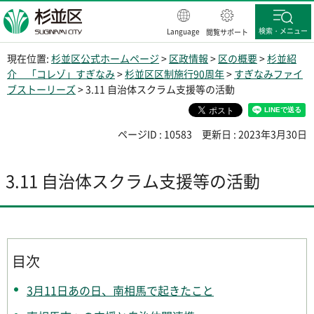
杉並区
検索・メニュー
Language
閲覧サポート
現在位置:
杉並区公式ホームページ
>
区政情報
>
区の概要
>
杉並紹
介 「コレゾ」すぎなみ
>
杉並区区制施行90周年
>
すぎなみファイ
ブストーリーズ
> 3.11 自治体スクラム支援等の活動
ページID : 10583
更新日 : 2023年3月30日
3.11 自治体スクラム支援等の活動
目次
3月11日あの日、南相馬で起きたこと