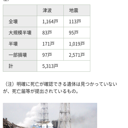
津波
地震
全壊
1,164戸
113戸
大規模半壊
83戸
95戸
半壊
171戸
1,019戸
一部損壊
97戸
2,571戸
計
5,313戸
（注）明確に死亡が確認できる遺体は見つかっていない
が、死亡届等が提出されているもの。