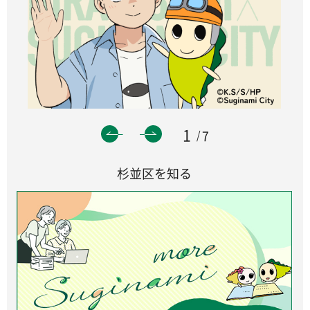
1
7
杉並区を知る