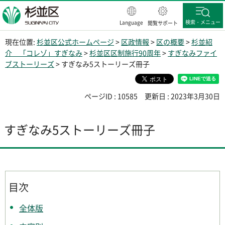
杉並区
検索・メニュー
Language
閲覧サポート
現在位置:
杉並区公式ホームページ
>
区政情報
>
区の概要
>
杉並紹
介 「コレゾ」すぎなみ
>
杉並区区制施行90周年
>
すぎなみファイ
ブストーリーズ
> すぎなみ5ストーリーズ冊子
ページID : 10585
更新日 : 2023年3月30日
すぎなみ5ストーリーズ冊子
目次
全体版