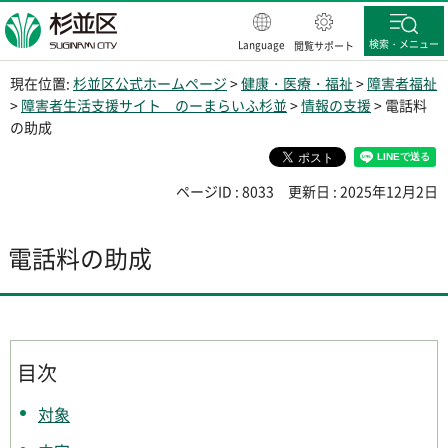
杉並区
検索・メニュー
Language
閲覧サポート
現在位置:
杉並区公式ホームページ
>
健康・医療・福祉
>
障害者福祉
>
障害者生活支援サイト のーまらいふ杉並
>
情報の支援
> 電話料
の助成
ページID : 8033
更新日 : 2025年12月2日
電話料の助成
目次
対象