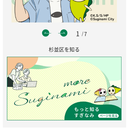
1
7
杉並区を知る