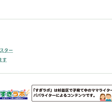
スター
ます