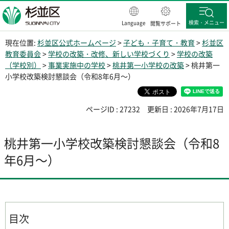
杉並区
検索・メニュー
Language
閲覧サポート
現在位置:
杉並区公式ホームページ
>
子ども・子育て・教育
>
杉並区
教育委員会
>
学校の改築・改修、新しい学校づくり
>
学校の改築
（学校別）
>
事業実施中の学校
>
桃井第一小学校の改築
> 桃井第一
小学校改築検討懇談会（令和8年6月～）
ページID : 27232
更新日 : 2026年7月17日
桃井第一小学校改築検討懇談会（令和8
年6月～）
目次