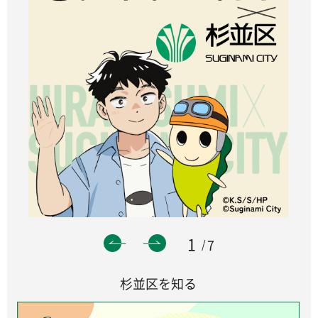
1
7
杉並区を知る