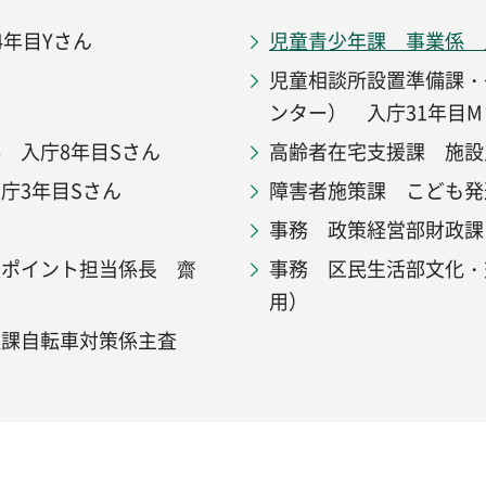
年目Yさん
児童青少年課 事業係 
児童相談所設置準備課・
ンター） 入庁31年目M
 入庁8年目Sさん
高齢者在宅支援課 施設
庁3年目Sさん
障害者施策課 こども発
事務 政策経営部財政課
援ポイント担当係長 齋
事務 区民生活部文化・
用）
理課自転車対策係主査