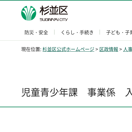
杉並区
防災・安全
くらし・手続き
子ども・子
現在位置:
杉並区公式ホームページ
>
区政情報
>
人
児童青少年課 事業係 入