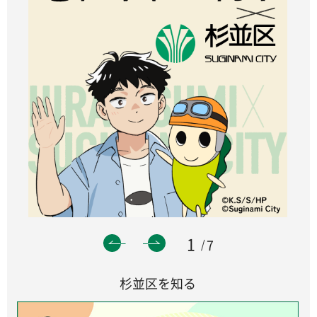
1
7
杉並区を知る