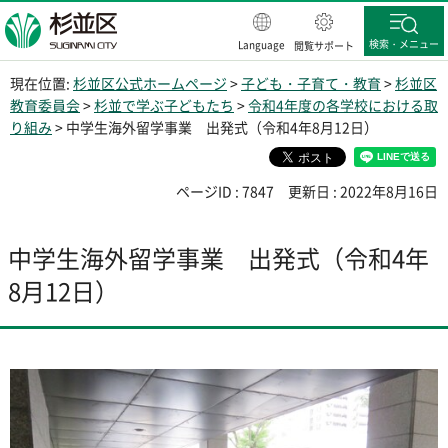
杉並区
検索・メニュー
Language
閲覧サポート
現在位置:
杉並区公式ホームページ
>
子ども・子育て・教育
>
杉並区
教育委員会
>
杉並で学ぶ子どもたち
>
令和4年度の各学校における取
り組み
> 中学生海外留学事業 出発式（令和4年8月12日）
ページID : 7847
更新日 : 2022年8月16日
中学生海外留学事業 出発式（令和4年
8月12日）