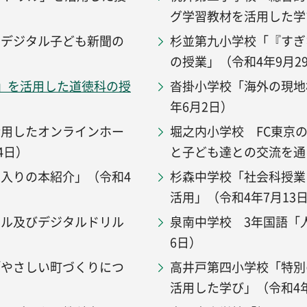
グ学習教材を活用した学び
、デジタル子ども新聞の
杉並第九小学校「『すぎ
の授業」（令和4年9月2
』を活用した道徳科の授
沓掛小学校「海外の現地
年6月2日）
活用したオンラインホー
堀之内小学校 FC東京
4日）
と子ども達との交流を通し
入りの本紹介」（令和4
杉森中学校「社会科授業
活用」（令和4年7月13
ール及びデジタルドリル
泉南中学校 3年国語「
6日）
「やさしい町づくりにつ
高井戸第四小学校「特別
活用した学び」（令和4年