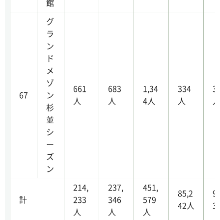
館
グ
ラ
ン
ド
メ
ゾ
661
683
1,34
334
3
67
ン
人
人
4人
人
杉
並
シ
ー
ズ
ン
214,
237,
451,
85,2
9
計
233
346
579
42人
3
人
人
人