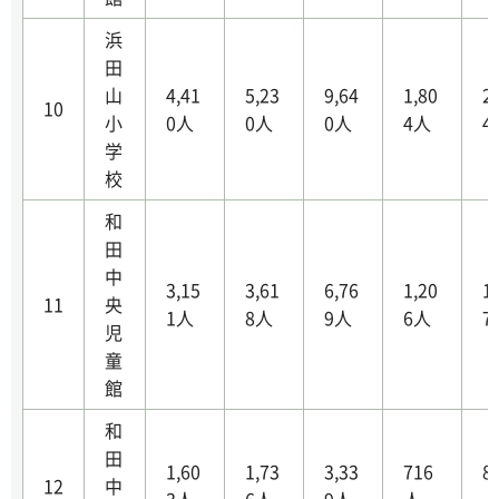
浜
田
山
4,41
5,23
9,64
1,80
2
10
小
0人
0人
0人
4人
4
学
校
和
田
中
3,15
3,61
6,76
1,20
1
11
央
1人
8人
9人
6人
7
児
童
館
和
田
1,60
1,73
3,33
716
8
12
中