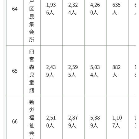
戸
1,93
2,32
4,26
635
6
64
区
6人
4人
0人
人
民
集
会
所
四
宮
森
2,43
2,59
5,03
882
1
65
児
9人
5人
4人
人
8
童
館
勤
労
福
2,51
2,87
5,38
1,10
1
66
祉
0人
9人
9人
7人
5
会