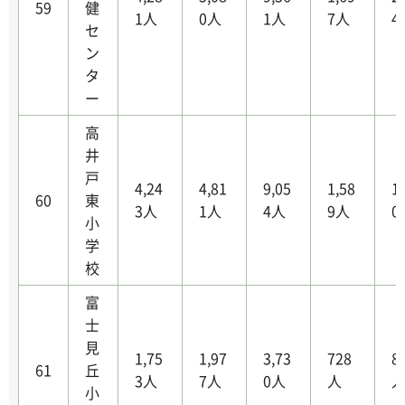
59
健
1人
0人
1人
7人
4
セ
ン
タ
ー
高
井
戸
4,24
4,81
9,05
1,58
1
60
東
3人
1人
4人
9人
0
小
学
校
富
士
見
1,75
1,97
3,73
728
8
61
丘
3人
7人
0人
人
小