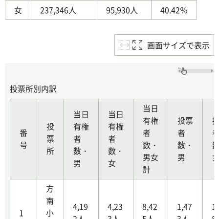
女
237,346人
95,930人
40.42％
画面サイズで表示
投票所別内訳
当日
当日
当日
有権
投票
投
有権
有権
番
者
者
票
者
者
号
数・
数・
所
数・
数・
男女
男
男
女
計
方
南
4,19
4,23
8,42
1,47
1
1
小
2人
3人
5人
3人
8