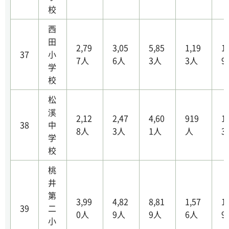
校
西
田
2,79
3,05
5,85
1,19
1
37
小
7人
6人
3人
3人
9
学
校
松
溪
2,12
2,47
4,60
919
1
38
中
8人
3人
1人
人
3
学
校
桃
井
第
3,99
4,82
8,81
1,57
1
39
二
0人
9人
9人
6人
9
小