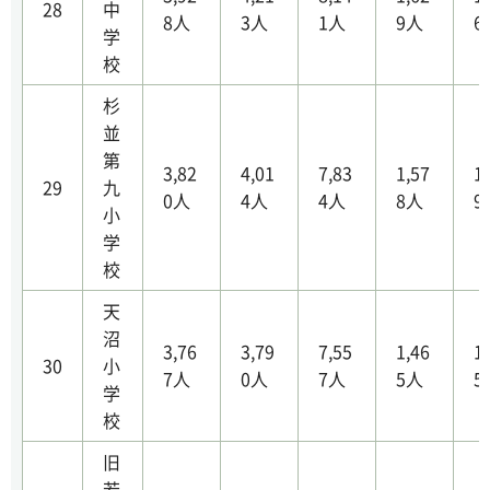
28
中
8人
3人
1人
9人
6
学
校
杉
並
第
3,82
4,01
7,83
1,57
1
29
九
0人
4人
4人
8人
9
小
学
校
天
沼
3,76
3,79
7,55
1,46
1
30
小
7人
0人
7人
5人
5
学
校
旧
若