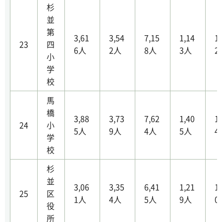
杉
並
第
3,61
3,54
7,15
1,14
1
23
四
6人
2人
8人
3人
2
小
学
校
馬
橋
3,88
3,73
7,62
1,40
1
24
小
5人
9人
4人
5人
4
学
校
杉
並
3,06
3,35
6,41
1,21
1
25
区
1人
4人
5人
9人
0
役
所