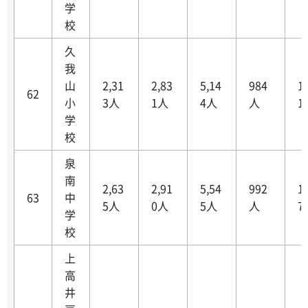
学
校
久
我
山
2,31
2,83
5,14
984
1
62
小
3人
1人
4人
人
1
学
校
泉
南
2,63
2,91
5,54
992
1
63
中
5人
0人
5人
人
7
学
校
上
高
井