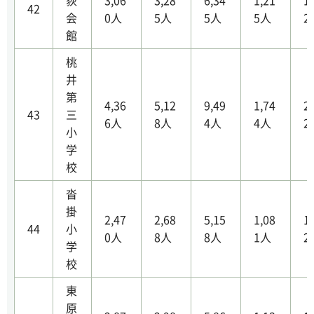
荻
3,06
3,28
6,34
1,21
1
42
会
0人
5人
5人
5人
2
館
桃
井
第
4,36
5,12
9,49
1,74
2
43
三
6人
8人
4人
4人
2
小
学
校
沓
掛
2,47
2,68
5,15
1,08
1
44
小
0人
8人
8人
1人
2
学
校
東
原