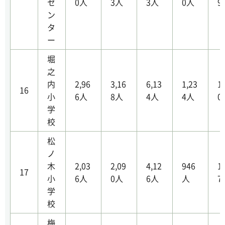
セ
0人
3人
3人
0人
9
ン
タ
ー
堀
之
内
2,96
3,16
6,13
1,23
1
16
小
6人
8人
4人
4人
0
学
校
松
ノ
木
2,03
2,09
4,12
946
1
17
小
6人
0人
6人
人
7
学
校
梅