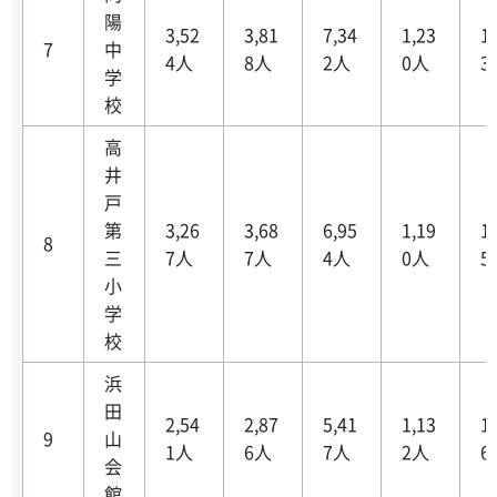
陽
3,52
3,81
7,34
1,23
1
7
中
4人
8人
2人
0人
3
学
校
高
井
戸
第
3,26
3,68
6,95
1,19
1
8
三
7人
7人
4人
0人
5
小
学
校
浜
田
2,54
2,87
5,41
1,13
1
9
山
1人
6人
7人
2人
6
会
館