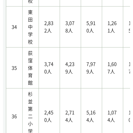
校
東
田
2,83
3,07
5,91
1,26
1
34
中
2人
8人
0人
1人
5
学
校
荻
窪
3,74
4,23
7,97
1,60
1
35
体
0人
9人
9人
7人
7
育
館
杉
並
第
2,45
2,71
5,16
1,07
1
36
二
0人
4人
4人
4人
0
小
学