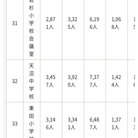
杉
小
2,87
3,32
6,19
1,06
1
31
学
1人
5人
6人
8人
5
校
会
議
室
天
沼
3,45
3,92
7,37
1,42
1
32
中
7人
0人
7人
4人
6
学
校
東
田
3,14
3,34
6,48
1,37
1
33
小
6人
1人
7人
1人
3
学