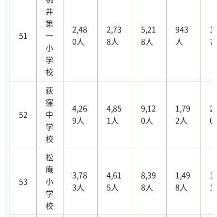
井
第
2,48
2,73
5,21
943
1
51
一
0人
8人
8人
人
7
小
学
校
荻
窪
4,26
4,85
9,12
1,79
2
52
中
9人
1人
0人
2人
0
学
校
松
庵
3,78
4,61
8,39
1,49
1
53
小
3人
5人
8人
8人
1
学
校