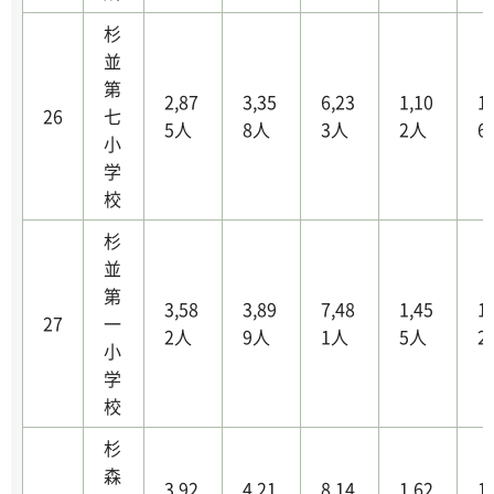
杉
並
第
2,87
3,35
6,23
1,10
1
26
七
5人
8人
3人
2人
6
小
学
校
杉
並
第
3,58
3,89
7,48
1,45
1
27
一
2人
9人
1人
5人
2
小
学
校
杉
森
3,92
4,21
8,14
1,62
1