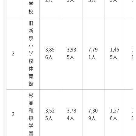
学
校
旧
新
泉
小
3,85
3,93
7,79
1,45
1
2
学
6人
5人
1人
5人
8
校
体
育
館
杉
並
和
3,52
3,78
7,30
1,27
1
3
泉
5人
4人
9人
6人
3
学
園