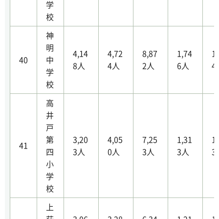
学
校
神
明
4,14
4,72
8,87
1,74
1
40
中
8人
4人
2人
6人
4
学
校
高
井
戸
第
3,20
4,05
7,25
1,31
1
41
四
3人
0人
3人
3人
3
小
学
校
上