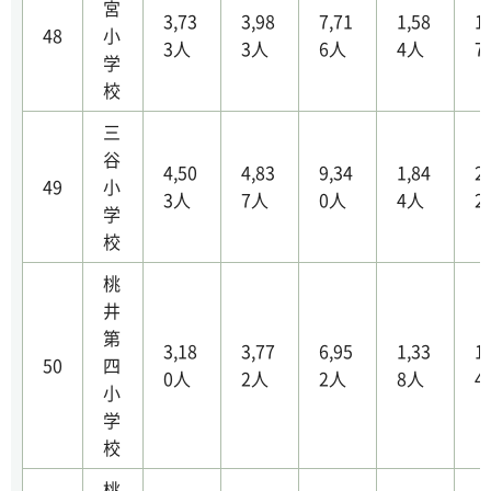
宮
3,73
3,98
7,71
1,58
1
48
小
3人
3人
6人
4人
7
学
校
三
谷
4,50
4,83
9,34
1,84
2
49
小
3人
7人
0人
4人
2
学
校
桃
井
第
3,18
3,77
6,95
1,33
1
50
四
0人
2人
2人
8人
4
小
学
校
桃