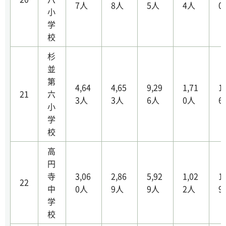
7人
8人
5人
4人
0
小
学
校
杉
並
第
4,64
4,65
9,29
1,71
1
21
六
3人
3人
6人
0人
6
小
学
校
高
円
寺
3,06
2,86
5,92
1,02
1
22
中
0人
9人
9人
2人
9
学
校