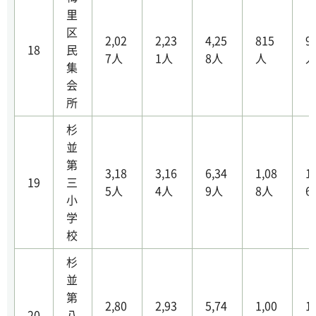
里
区
2,02
2,23
4,25
815
9
18
民
7人
1人
8人
人
集
会
所
杉
並
第
3,18
3,16
6,34
1,08
1
19
三
5人
4人
9人
8人
6
小
学
校
杉
並
第
2,80
2,93
5,74
1,00
1
20
八