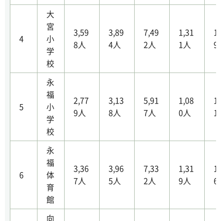
大
宮
3,59
3,89
7,49
1,31
1
4
小
8人
4人
2人
1人
9
学
校
永
福
2,77
3,13
5,91
1,08
1
5
小
9人
8人
7人
0人
1
学
校
永
福
3,36
3,96
7,33
1,31
1
6
体
7人
5人
2人
9人
6
育
館
向