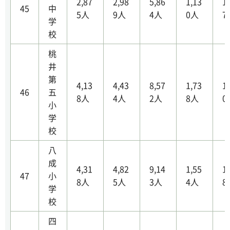
2,87
2,98
5,86
1,13
1
45
中
5人
9人
4人
0人
7
学
校
桃
井
第
4,13
4,43
8,57
1,73
1
46
五
8人
4人
2人
8人
0
小
学
校
八
成
4,31
4,82
9,14
1,55
1
47
小
8人
5人
3人
4人
8
学
校
四