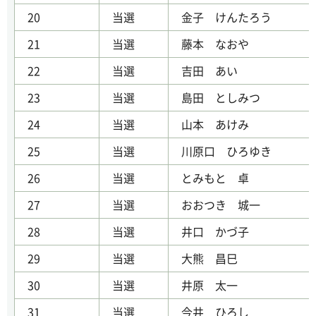
20
当選
金子 けんたろう
21
当選
藤本 なおや
22
当選
吉田 あい
23
当選
島田 としみつ
24
当選
山本 あけみ
25
当選
川原口 ひろゆき
26
当選
とみもと 卓
27
当選
おおつき 城一
28
当選
井口 かづ子
29
当選
大熊 昌巳
30
当選
井原 太一
31
当選
今井 ひろし