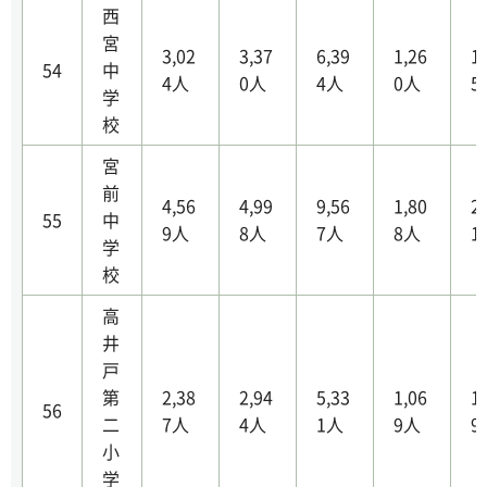
西
宮
3,02
3,37
6,39
1,26
1
54
中
4人
0人
4人
0人
5
学
校
宮
前
4,56
4,99
9,56
1,80
2
55
中
9人
8人
7人
8人
1
学
校
高
井
戸
第
2,38
2,94
5,33
1,06
1
56
二
7人
4人
1人
9人
9
小
学