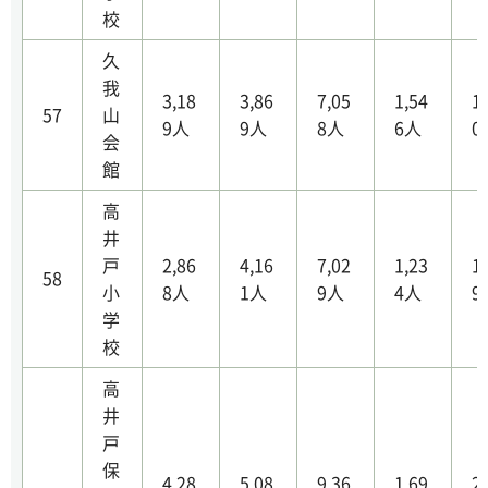
校
久
我
3,18
3,86
7,05
1,54
1
57
山
9人
9人
8人
6人
0
会
館
高
井
戸
2,86
4,16
7,02
1,23
1
58
小
8人
1人
9人
4人
9
学
校
高
井
戸
保
4,28
5,08
9,36
1,69
2