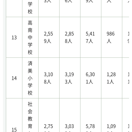
3人
6人
9人
人
学
校
高
南
2,55
2,85
5,41
986
1
13
中
9人
8人
7人
人
9
学
校
済
美
3,10
3,19
6,30
1,28
1
14
小
8人
3人
1人
1人
1
学
校
社
会
教
育
2,75
3,03
5,78
1,09
1
15