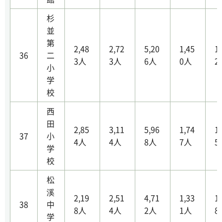
杉
並
第
2,48
2,72
5,20
1,45
1
36
二
3人
3人
6人
0人
2
小
学
校
西
田
2,85
3,11
5,96
1,74
1
37
小
4人
4人
8人
7人
5
学
校
松
溪
2,19
2,51
4,71
1,33
1
38
中
8人
4人
2人
1人
8
学