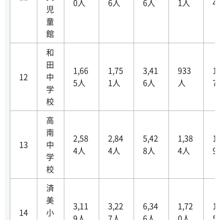
0人
6人
6人
1人
4
児
童
館
和
田
1,66
1,75
3,41
933
1
12
中
5人
1人
6人
人
7
学
校
高
南
2,58
2,84
5,42
1,38
1
13
中
4人
4人
8人
4人
9
学
校
済
美
3,11
3,22
6,34
1,72
1
14
小
9人
7人
6人
0人
5