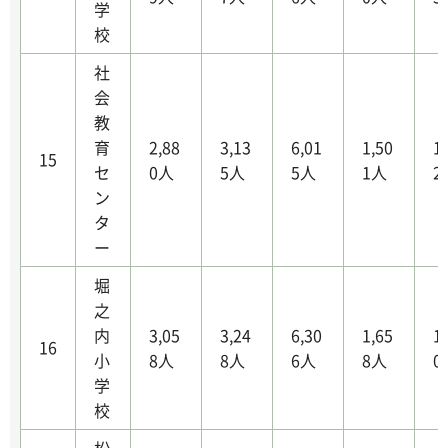
学
校
社
会
教
育
2,88
3,13
6,01
1,50
1
15
セ
0人
5人
5人
1人
2
ン
タ
ー
堀
之
内
3,05
3,24
6,30
1,65
1
16
小
8人
8人
6人
8人
0
学
校