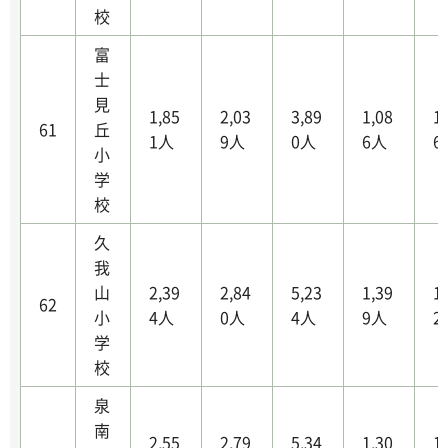
校
富
士
見
1,85
2,03
3,89
1,08
1
61
丘
1人
9人
0人
6人
6
小
学
校
久
我
山
2,39
2,84
5,23
1,39
1
62
小
4人
0人
4人
9人
2
学
校
泉
南
2,55
2,79
5,34
1,30
1