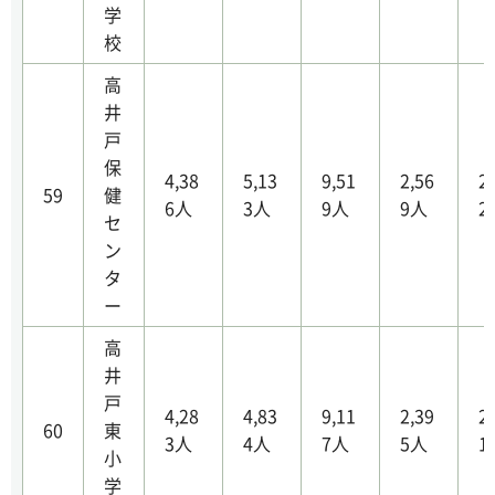
学
校
高
井
戸
保
4,38
5,13
9,51
2,56
2
59
健
6人
3人
9人
9人
2
セ
ン
タ
ー
高
井
戸
4,28
4,83
9,11
2,39
2
60
東
3人
4人
7人
5人
1
小
学