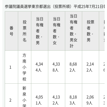
参議院議員選挙東京都選出（投票所順）平成25年7月21日
当日
当日
当日
投
有権
投票
有権
有権
番
票
者
者
者
者
号
所
数・
数・
数・
数・
名
男女
男
男
女
計
方
南
4,34
4,33
8,68
2,14
2
1
小
4人
8人
2人
2人
6
学
校
新
泉
4,05
4,13
8,18
2,06
2
2
小
1人
2人
3人
9人
3
学