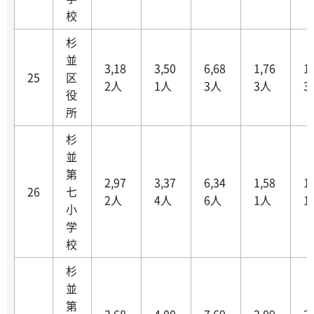
校
杉
並
3,18
3,50
6,68
1,76
1
25
区
2人
1人
3人
3人
3
役
所
杉
並
第
2,97
3,37
6,34
1,58
1
26
七
2人
4人
6人
1人
1
小
学
校
杉
並
第