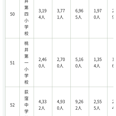
井
第
3,19
3,77
6,96
1,97
2
50
四
4人
1人
5人
0人
9
小
学
校
桃
井
第
2,46
2,70
5,16
1,35
1
51
一
0人
0人
0人
4人
6
小
学
校
荻
窪
4,33
4,93
9,26
2,55
2
52
中
2人
0人
2人
5人
4
学