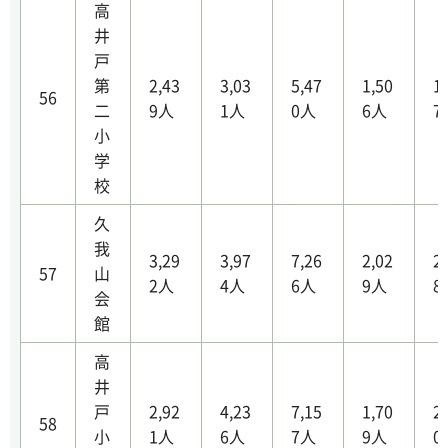
高
井
戸
第
2,43
3,03
5,47
1,50
1
56
二
9人
1人
0人
6人
7
小
学
校
久
我
3,29
3,97
7,26
2,02
2
57
山
2人
4人
6人
9人
8
会
館
高
井
戸
2,92
4,23
7,15
1,70
2
58
小
1人
6人
7人
9人
0