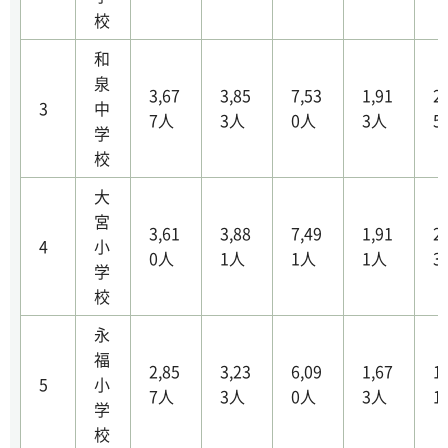
校
和
泉
3,67
3,85
7,53
1,91
2
3
中
7人
3人
0人
3人
5
学
校
大
宮
3,61
3,88
7,49
1,91
2
4
小
0人
1人
1人
1人
3
学
校
永
福
2,85
3,23
6,09
1,67
1
5
小
7人
3人
0人
3人
1
学
校