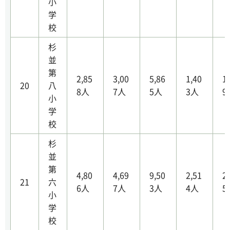
小
学
校
杉
並
第
2,85
3,00
5,86
1,40
1
20
八
8人
7人
5人
3人
9
小
学
校
杉
並
第
4,80
4,69
9,50
2,51
2
21
六
6人
7人
3人
4人
5
小
学
校