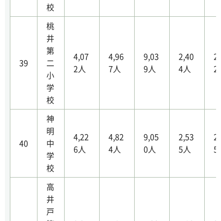
校
桃
井
第
4,07
4,96
9,03
2,40
2
39
二
2人
7人
9人
4人
2
小
学
校
神
明
4,22
4,82
9,05
2,53
2
40
中
6人
4人
0人
5人
5
学
校
高
井
戸