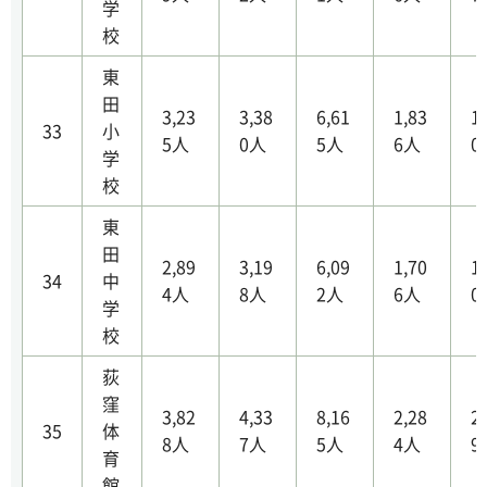
学
校
東
田
3,23
3,38
6,61
1,83
1
33
小
5人
0人
5人
6人
0
学
校
東
田
2,89
3,19
6,09
1,70
1
34
中
4人
8人
2人
6人
0
学
校
荻
窪
3,82
4,33
8,16
2,28
2
35
体
8人
7人
5人
4人
9
育
館