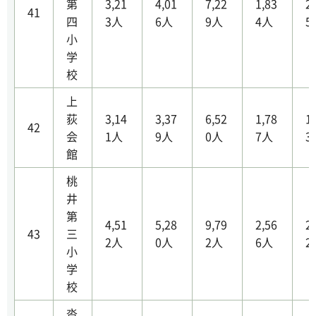
第
3,21
4,01
7,22
1,83
2
41
四
3人
6人
9人
4人
5
小
学
校
上
荻
3,14
3,37
6,52
1,78
1
42
会
1人
9人
0人
7人
3
館
桃
井
第
4,51
5,28
9,79
2,56
2
43
三
2人
0人
2人
6人
2
小
学
校
沓