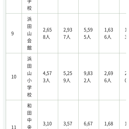
学
校
浜
田
2,65
2,93
5,59
1,63
1
9
山
8人
7人
5人
6人
3
会
館
浜
田
山
4,57
5,25
9,83
2,69
2
10
小
3人
9人
2人
6人
0
学
校
和
田
中
3,10
3,57
6,67
1,68
1
11
央