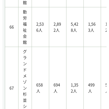
館
勤
労
福
2,53
2,89
5,42
1,56
1
66
祉
6人
2人
8人
3人
2
会
館
グ
ラ
ン
ド
メ
ゾ
658
694
1,35
499
5
67
ン
人
人
2人
人
杉
並
シ