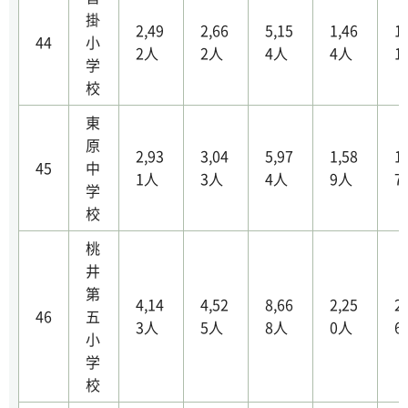
掛
2,49
2,66
5,15
1,46
1
44
小
2人
2人
4人
4人
1
学
校
東
原
2,93
3,04
5,97
1,58
1
45
中
1人
3人
4人
9人
7
学
校
桃
井
第
4,14
4,52
8,66
2,25
2
46
五
3人
5人
8人
0人
6
小
学
校