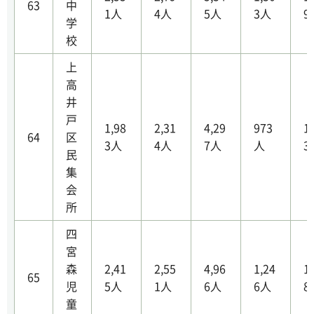
63
中
1人
4人
5人
3人
9
学
校
上
高
井
戸
1,98
2,31
4,29
973
1
64
区
3人
4人
7人
人
3
民
集
会
所
四
宮
森
2,41
2,55
4,96
1,24
1
65
児
5人
1人
6人
6人
8
童