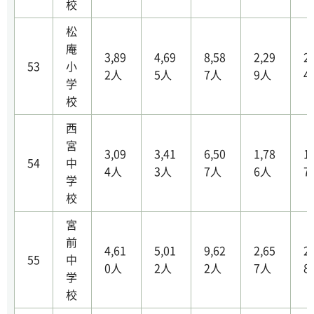
校
松
庵
3,89
4,69
8,58
2,29
2
53
小
2人
5人
7人
9人
4
学
校
西
宮
3,09
3,41
6,50
1,78
1
54
中
4人
3人
7人
6人
7
学
校
宮
前
4,61
5,01
9,62
2,65
2
55
中
0人
2人
2人
7人
8
学
校