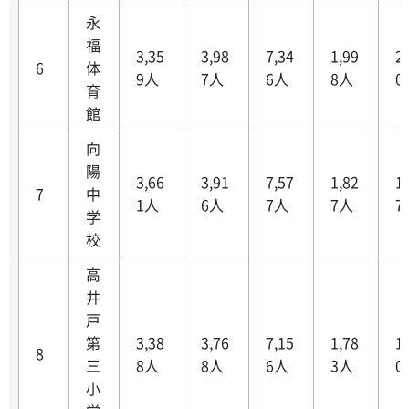
永
福
3,35
3,98
7,34
1,99
2
6
体
9人
7人
6人
8人
0
育
館
向
陽
3,66
3,91
7,57
1,82
1
7
中
1人
6人
7人
7人
7
学
校
高
井
戸
第
3,38
3,76
7,15
1,78
1
8
三
8人
8人
6人
3人
0
小