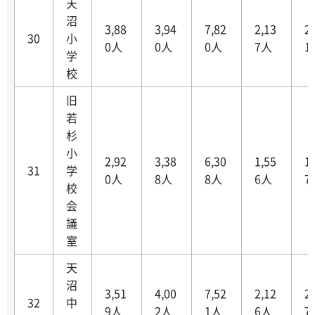
天
沼
3,88
3,94
7,82
2,13
2
30
小
0人
0人
0人
7人
1
学
校
旧
若
杉
小
2,92
3,38
6,30
1,55
1
31
学
0人
8人
8人
6人
7
校
会
議
室
天
沼
3,51
4,00
7,52
2,12
2
32
中
9人
2人
1人
6人
7