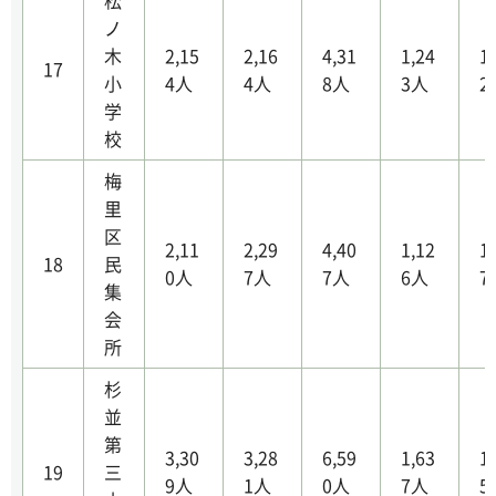
松
ノ
木
2,15
2,16
4,31
1,24
1
17
小
4人
4人
8人
3人
2
学
校
梅
里
区
2,11
2,29
4,40
1,12
1
18
民
0人
7人
7人
6人
7
集
会
所
杉
並
第
3,30
3,28
6,59
1,63
1
19
三
9人
1人
0人
7人
5