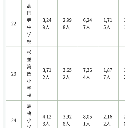
高
円
寺
3,24
2,99
6,24
1,71
1
22
中
9人
8人
7人
5人
1
学
校
杉
並
第
3,71
3,65
7,36
1,87
1
23
四
2人
2人
4人
7人
2
小
学
校
馬
橋
4,12
3,92
8,05
2,16
2
24
小
3人
8人
1人
2人
0
学