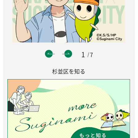
1
7
杉並区を知る